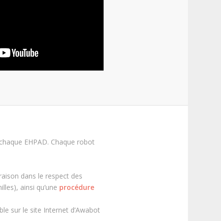
 de chaque EHPAD. Chaque robot
raison dans le respect des
lles), ainsi qu’une
procédure
ble sur le site Internet d’Awabot