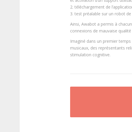
et activation d’un support utilisa
2. téléchargement de l’applicatio
3. test préalable sur un robot de
Ainsi, Awabot a permis à chacun d
connexions de mauvaise qualité 
Imaginé dans un premier temps po
musicaux, des représentants rel
stimulation cognitive.